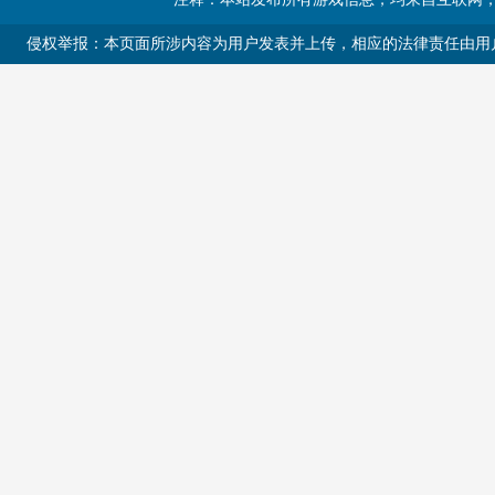
侵权举报：本页面所涉内容为用户发表并上传，相应的法律责任由用