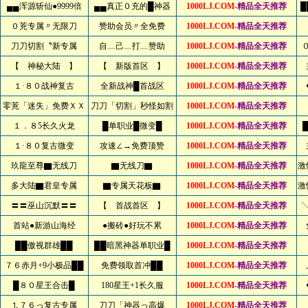
▄▄浑源斩仙●9999倍
▄▄真正０充的█神器
1000LJ.COM
-精品全天推荐
█
０茺专属〃无限刀
赞助会员〃全免费
1000LJ.COM
-精品全天推荐
刀刀切割〝新专属
自﹏己﹏打﹏赞助
1000LJ.COM
-精品全天推荐
【 神秘大陆 】
【 新版首区 】
1000LJ.COM
-精品全天推荐
１·８０战神复古
全新战神█首战区
1000LJ.COM
-精品全天推荐
零茺「迷失」免费ＸＸ
刀刀「切割」秒怪如割
1000LJ.COM
-精品全天推荐
１．８5长久火龙
█单职业█微变█
1000LJ.COM
-精品全天推荐
１·８０复古微变
攻速∠→免费顶赞
1000LJ.COM
-精品全天推荐
玖龍至尊▇无线刀
▇无线刀▇
1000LJ.COM
-精品全天推荐
激
多大陆▇君皇专属
▇专属天花板▇
1000LJ.COM
-精品全天推荐
激
〓〓巫山沉默〓〓
【 首战首区 】
1000LJ.COM
-精品全天推荐
首站●新游山海经
●搬砖●好玩不累
1000LJ.COM
-精品全天推荐
██傲视群雄██
██暗黑神器单职业█
1000LJ.COM
-精品全天推荐
７６赤月+9小极品██
免费领取首冲██
1000LJ.COM
-精品全天推荐
█８０星王合击█
180星王+1长久服
1000LJ.COM
-精品全天推荐
⒈７６っ复古专属
刀刀「神器っ高爆
1000LJ.COM
-精品全天推荐