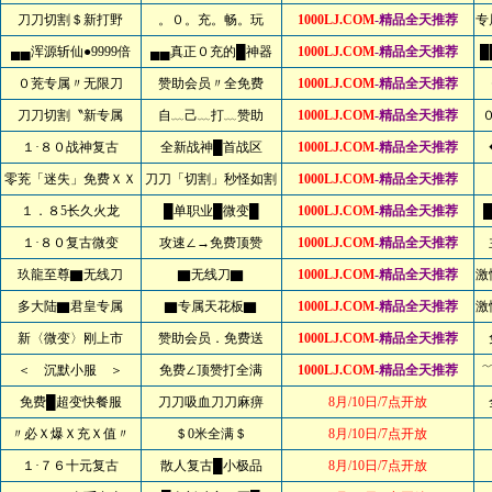
刀刀切割＄新打野
。０。充。畅。玩
1000LJ.COM
-精品全天推荐
专
▄▄浑源斩仙●9999倍
▄▄真正０充的█神器
1000LJ.COM
-精品全天推荐
█
０茺专属〃无限刀
赞助会员〃全免费
1000LJ.COM
-精品全天推荐
刀刀切割〝新专属
自﹏己﹏打﹏赞助
1000LJ.COM
-精品全天推荐
１·８０战神复古
全新战神█首战区
1000LJ.COM
-精品全天推荐
零茺「迷失」免费ＸＸ
刀刀「切割」秒怪如割
1000LJ.COM
-精品全天推荐
１．８5长久火龙
█单职业█微变█
1000LJ.COM
-精品全天推荐
１·８０复古微变
攻速∠→免费顶赞
1000LJ.COM
-精品全天推荐
玖龍至尊▇无线刀
▇无线刀▇
1000LJ.COM
-精品全天推荐
激
多大陆▇君皇专属
▇专属天花板▇
1000LJ.COM
-精品全天推荐
激
新〈微变〉刚上市
赞助会员．免费送
1000LJ.COM
-精品全天推荐
＜ 沉默小服 ＞
免费∠顶赞打全满
1000LJ.COM
-精品全天推荐
免费█超变快餐服
刀刀吸血刀刀麻痹
8月/10日/7点开放
〃必Ｘ爆Ｘ充Ｘ值〃
＄0米全满＄
8月/10日/7点开放
１·７６十元复古
散人复古█小极品
8月/10日/7点开放