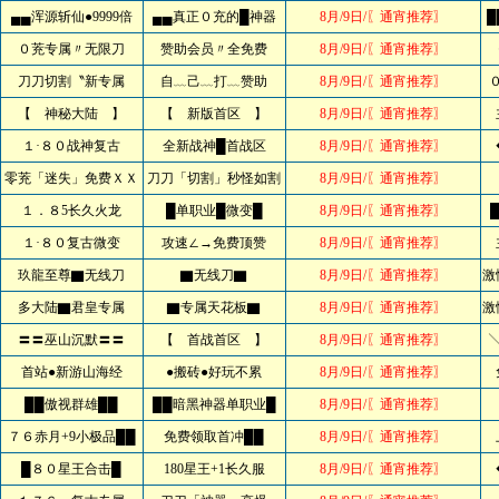
▄▄浑源斩仙●9999倍
▄▄真正０充的█神器
8月/9日/〖通宵推荐〗
█
０茺专属〃无限刀
赞助会员〃全免费
8月/9日/〖通宵推荐〗
刀刀切割〝新专属
自﹏己﹏打﹏赞助
8月/9日/〖通宵推荐〗
【 神秘大陆 】
【 新版首区 】
8月/9日/〖通宵推荐〗
１·８０战神复古
全新战神█首战区
8月/9日/〖通宵推荐〗
零茺「迷失」免费ＸＸ
刀刀「切割」秒怪如割
8月/9日/〖通宵推荐〗
１．８5长久火龙
█单职业█微变█
8月/9日/〖通宵推荐〗
１·８０复古微变
攻速∠→免费顶赞
8月/9日/〖通宵推荐〗
玖龍至尊▇无线刀
▇无线刀▇
8月/9日/〖通宵推荐〗
激
多大陆▇君皇专属
▇专属天花板▇
8月/9日/〖通宵推荐〗
激
〓〓巫山沉默〓〓
【 首战首区 】
8月/9日/〖通宵推荐〗
首站●新游山海经
●搬砖●好玩不累
8月/9日/〖通宵推荐〗
██傲视群雄██
██暗黑神器单职业█
8月/9日/〖通宵推荐〗
７６赤月+9小极品██
免费领取首冲██
8月/9日/〖通宵推荐〗
█８０星王合击█
180星王+1长久服
8月/9日/〖通宵推荐〗