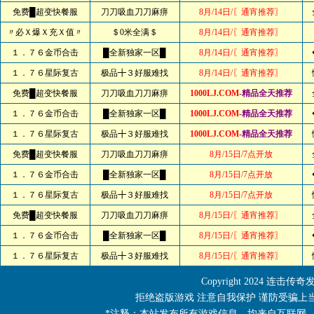
免费█超变快餐服
刀刀吸血刀刀麻痹
8月/14日/〖通宵推荐〗
〃必Ｘ爆Ｘ充Ｘ值〃
＄0米全满＄
8月/14日/〖通宵推荐〗
１．７６金币合击
█全新独家一区█
8月/14日/〖通宵推荐〗
１．７６星际复古
极品╋３好服难找
8月/14日/〖通宵推荐〗
免费█超变快餐服
刀刀吸血刀刀麻痹
1000LJ.COM
-精品全天推荐
１．７６金币合击
█全新独家一区█
1000LJ.COM
-精品全天推荐
１．７６星际复古
极品╋３好服难找
1000LJ.COM
-精品全天推荐
免费█超变快餐服
刀刀吸血刀刀麻痹
8月/15日/7点开放
１．７６金币合击
█全新独家一区█
8月/15日/7点开放
１．７６星际复古
极品╋３好服难找
8月/15日/7点开放
免费█超变快餐服
刀刀吸血刀刀麻痹
8月/15日/〖通宵推荐〗
１．７６金币合击
█全新独家一区█
8月/15日/〖通宵推荐〗
１．７６星际复古
极品╋３好服难找
8月/15日/〖通宵推荐〗
Copyright 2024
连击传奇
拒绝盗版游戏 注意自我保护 谨防受骗上当
*注释：本站发布所有游戏信息，均来自互联网