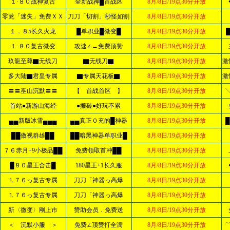
１·８０战神复古
全新战神█首战区
8月/8日/19点30分开放
零茺「迷失」免费ＸＸ
刀刀「切割」秒怪如割
8月/8日/19点30分开放
１．８5长久火龙
█单职业█微变█
8月/8日/19点30分开放
１·８０复古微变
攻速∠→免费顶赞
8月/8日/19点30分开放
玖龍至尊▇无线刀
▇无线刀▇
8月/8日/19点30分开放
激
多大陆▇君皇专属
▇专属天花板▇
8月/8日/19点30分开放
激
〓〓巫山沉默〓〓
【 首战首区 】
8月/8日/19点30分开放
首站●新游山海经
●搬砖●好玩不累
8月/8日/19点30分开放
▄▄新版冰雪▄▄▄
▄▄真正０充的█神器
8月/8日/19点30分开放
██傲视群雄██
██暗黑神器单职业█
8月/8日/19点30分开放
７６赤月+9小极品██
免费领取首冲██
8月/8日/19点30分开放
█８０星王合击█
180星王+1长久服
8月/8日/19点30分开放
⒈７６っ复古专属
刀刀「神器っ高爆
8月/8日/19点30分开放
⒈７６っ复古专属
刀刀「神器っ高爆
8月/8日/19点30分开放
新〈微变〉刚上市
赞助会员．免费送
8月/8日/19点30分开放
＜ 沉默小服 ＞
免费∠顶赞打全满
8月/8日/19点30分开放