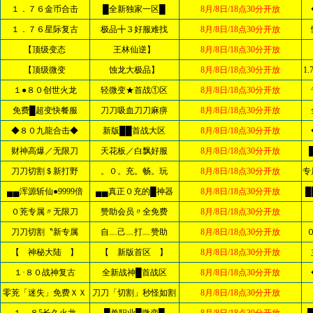
１．７６金币合击
█全新独家一区█
8月/8日/18点30分开放
１．７６星际复古
极品╋３好服难找
8月/8日/18点30分开放
【顶级变态
王林仙逆】
8月/8日/18点30分开放
【顶级微变
蚀龙大极品】
8月/8日/18点30分开放
1
１●８０创世火龙
轻微变★首战①区
8月/8日/18点30分开放
免费█超变快餐服
刀刀吸血刀刀麻痹
8月/8日/18点30分开放
◆８０九龍合击◆
新版██首战大区
8月/8日/18点30分开放
财神高爆／无限刀
天花板／白飘好服
8月/8日/18点30分开放
刀刀切割＄新打野
。０。充。畅。玩
8月/8日/18点30分开放
专
▄▄浑源斩仙●9999倍
▄▄真正０充的█神器
8月/8日/18点30分开放
█
０茺专属〃无限刀
赞助会员〃全免费
8月/8日/18点30分开放
刀刀切割〝新专属
自﹏己﹏打﹏赞助
8月/8日/18点30分开放
【 神秘大陆 】
【 新版首区 】
8月/8日/18点30分开放
１·８０战神复古
全新战神█首战区
8月/8日/18点30分开放
零茺「迷失」免费ＸＸ
刀刀「切割」秒怪如割
8月/8日/18点30分开放