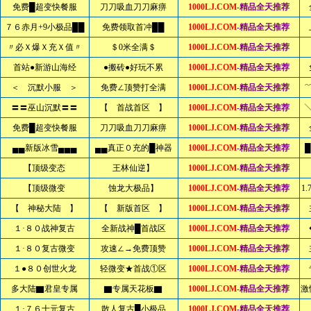
免费█超变快餐服
刀刀吸血刀刀麻痹
1000LJ.COM
-精品全天推荐
７６赤月+9小极品██
免费领取首冲██
1000LJ.COM
-精品全天推荐
〃必Ｘ爆Ｘ充Ｘ值〃
＄0米全满＄
1000LJ.COM
-精品全天推荐
首站●新游山海经
●搬砖●好玩不累
1000LJ.COM
-精品全天推荐
＜ 沉默小服 ＞
免费∠顶赞打全满
1000LJ.COM
-精品全天推荐
〓〓巫山沉默〓〓
【 首战首区 】
1000LJ.COM
-精品全天推荐
免费█超变快餐服
刀刀吸血刀刀麻痹
1000LJ.COM
-精品全天推荐
▄▄新版冰雪▄▄▄
▄▄真正０充的█神器
1000LJ.COM
-精品全天推荐
【顶级变态
王林仙逆】
1000LJ.COM
-精品全天推荐
【顶级微变
蚀龙大极品】
1000LJ.COM
-精品全天推荐
1
【 神秘大陆 】
【 新版首区 】
1000LJ.COM
-精品全天推荐
１·８０战神复古
全新战神█首战区
1000LJ.COM
-精品全天推荐
１·８０复古微变
攻速∠→免费顶赞
1000LJ.COM
-精品全天推荐
１●８０创世火龙
轻微变★首战①区
1000LJ.COM
-精品全天推荐
多大陆▇君皇专属
▇专属天花板▇
1000LJ.COM
-精品全天推荐
激
１·７６十元复古
散人复古█小极品
1000LJ.COM
-精品全天推荐