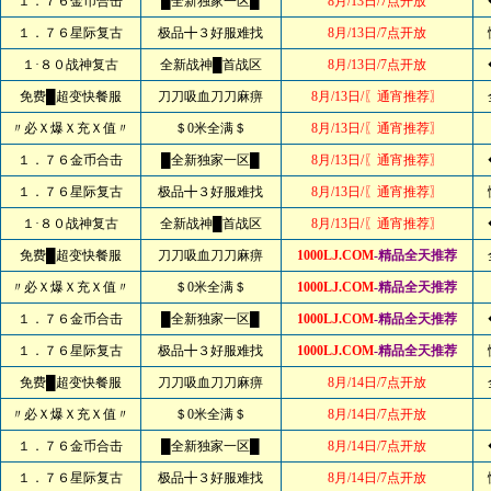
１．７６金币合击
█全新独家一区█
8月/13日/7点开放
１．７６星际复古
极品╋３好服难找
8月/13日/7点开放
１·８０战神复古
全新战神█首战区
8月/13日/7点开放
免费█超变快餐服
刀刀吸血刀刀麻痹
8月/13日/〖通宵推荐〗
〃必Ｘ爆Ｘ充Ｘ值〃
＄0米全满＄
8月/13日/〖通宵推荐〗
１．７６金币合击
█全新独家一区█
8月/13日/〖通宵推荐〗
１．７６星际复古
极品╋３好服难找
8月/13日/〖通宵推荐〗
１·８０战神复古
全新战神█首战区
8月/13日/〖通宵推荐〗
免费█超变快餐服
刀刀吸血刀刀麻痹
1000LJ.COM
-精品全天推荐
〃必Ｘ爆Ｘ充Ｘ值〃
＄0米全满＄
1000LJ.COM
-精品全天推荐
１．７６金币合击
█全新独家一区█
1000LJ.COM
-精品全天推荐
１．７６星际复古
极品╋３好服难找
1000LJ.COM
-精品全天推荐
免费█超变快餐服
刀刀吸血刀刀麻痹
8月/14日/7点开放
〃必Ｘ爆Ｘ充Ｘ值〃
＄0米全满＄
8月/14日/7点开放
１．７６金币合击
█全新独家一区█
8月/14日/7点开放
１．７６星际复古
极品╋３好服难找
8月/14日/7点开放